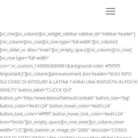
[vc_row][vc_column][vc_widget_sidebar sidebar_id=”sidebar-header”]
[/vc_column][/vc_row][vc_row type=”full-width”][vc_column]
[rev_slider_vc alias=”main”][vc_empty_space][/vc_column][/vc_row]
[vc_row type=”full-width”
css=”.vc_custom_1439892689981{background-color: #f5f5f5
!important;}”][vc_column][announcement_box header=”VUOI INFO
SUI CORSI DI KITESURF A LATINA ? AVRAI UNA RISPOSTA IN POCHI
MINUTI” button_label=”CLICCA QUI”
button_url=”http://www.kitesurflatina.it/contatti” button_size=”big”
button_color=”#ed1c24″ button_hover_color=”#ed1c24″
button_text_color=”#ffffff” button_hover_text_color=”#ed1c24″
icon=”bricks”][vc_empty_space][vc_row_inner][vc_column_inner
width=”1/2″][info_banner_vc image_id=”2680″ descsize=”CORSO
BASE DI KITESURFING ” btn_url=”http://www.kitesurflatina.it/corso-