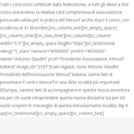
Tutti i corsi sono certificati dalla federazione, e tutti gli allievi a fine
corso riceveranno la relativa card comprensiva di assicurazione
personale valida per la pratica del kitesurf anche dopo il corso, con
scadenza al 31 dicembre.[/vc_column_text][vc_empty_space]
[/vc_column_inner][/vc_row_inner][/vc_column][vc_column
width=”1/3″][vc_empty_space height=”50px”][vc_testimonial
rating=”5_stars” nameclr=”#000000″ profclr=”#000000″
name=”Antonio Gaudini” prof=”Presidente Associazione Kitesurf
Italiana” image_id=”2167″]Ciao ragazzi, sono Antonio Gaudini
Presidente dell’Associazione Kitesurf Italiana, siamo lieti di
presentarvi il centro kitesurf in una delle località più importanti
d’Europa, saremo lieti di accompagnarvi in questa nuova avventura
sia per chi vuole intraprendere questa nuova disciplina sia per chi
vuole scoprire le meraviglie di questa entusiasmante località. Rip it
up![/vc_testimonial][vc_empty_space][vc_column_text]