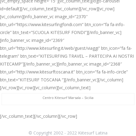
[vc_empty_space height=”15″][vc_column_text][logo-carousel
id=default][/vc_column_text][/vc_column][/vc_row][vc_row]
[vc_column][info_banner_vc image_id=”2370″
btn_url=”https://www.kitesurfingfondi.com” btn_icon=”fa fa-info-
circle” btn_text=”SCUOLA KITESURF FONDI”][/info_banner_vc]
[info_banner_vc image_id=”2369″
btn_url=”http://www.kitesurfing.it/web/guest/viaggi” btn_icon=”fa fa-
telegram” btn_text=”KITESURFING TRAVEL – PARTECIPA AI NOSTRI
KITECAMP”][/info_banner_vc][info_banner_vc image_id=”2368″
btn_url=”http://www.kitesurftoscana.it” btn_icon=”fa fa-info-circle”
btn_text=”KITESURF TOSCANA “][/info_banner_vc][/vc_column]
[/vc_row][vc_row][vc_column][vc_column_text]
Centro Kitesurf Marsala – Sicilia
[/vc_column_text][/vc_column][/vc_row]
© Copyright 2002 - 2022 Kiitesurf Latina