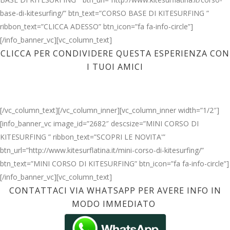
base-di-kitesurfing/” btn_text=”CORSO BASE DI KITESURFING ”
ribbon_text=”CLICCA ADESSO” btn_icon=”fa fa-info-circle”]
[/info_banner_vc][vc_column_text]
CLICCA PER CONDIVIDERE QUESTA ESPERIENZA CON
I TUOI AMICI
[/vc_column_text][/vc_column_inner][vc_column_inner width=”1/2″]
[info_banner_vc image_id=”2682″ descsize=”MINI CORSO DI
KITESURFING ” ribbon_text=”SCOPRI LE NOVITA'”
btn_url=”http://www.kitesurflatina.it/mini-corso-di-kitesurfing/”
btn_text=”MINI CORSO DI KITESURFING” btn_icon=”fa fa-info-circle”]
[/info_banner_vc][vc_column_text]
CONTATTACI VIA WHATSAPP PER AVERE INFO IN
MODO IMMEDIATO